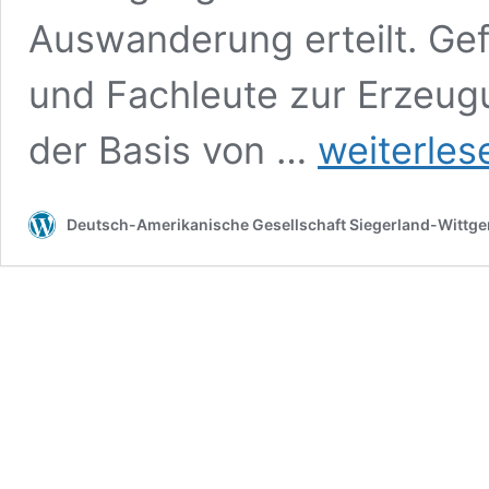
Auswanderung erteilt. Ge
und Fachleute zur Erzeug
Mitglieder
der Basis von …
weiterles
der
Memorial
Foundation
Deutsch-Amerikanische Gesellschaft Siegerland-Wittgen
of
the
Germanna
Colonies
besuchten
das
Siegerland