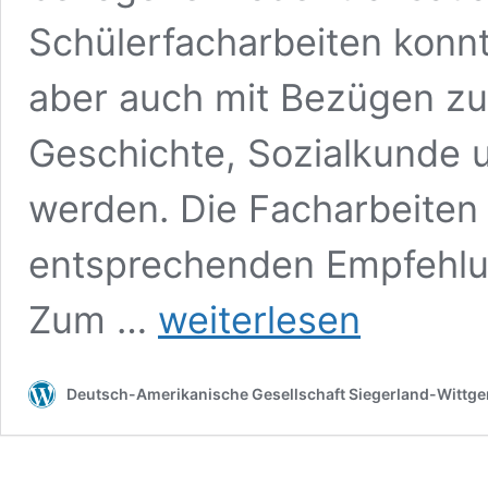
Schülerfacharbeiten konn
aber auch mit Bezügen zu
Geschichte, Sozialkunde u
werden. Die Facharbeiten
entsprechenden Empfehlun
Feierliche
Zum …
weiterlesen
Prämierung
von
qualifizierten
Deutsch-Amerikanische Gesellschaft Siegerland-Wittgen
Schülerfacharbeiten
mit
transatlantischemBezug
im
Kreis