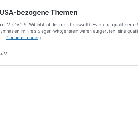
en USA-bezogene Themen
 e. V. (DAG Si-Wi) lobt jährlich den Preiswettbewerb für qualifizie
 Gymnasien im Kreis Siegen-Wittgenstein waren aufgerufen, eine qual
8.
en …
Continue reading
Preisverleihung
Schülerfacharbeiten
e.V.
USA-
bezogene
Themen