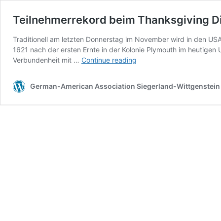
Teilnehmerrekord beim Thanksgiving D
Traditionell am letzten Donnerstag im November wird in den USA
1621 nach der ersten Ernte in der Kolonie Plymouth im heutige
Teilnehmerrekord
Verbundenheit mit …
Continue reading
beim
Thanksgiving
German-American Association Siegerland-Wittgenstein 
Dinner
2014
der
DAG
SiWi