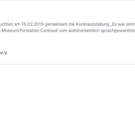
besuchten am 16.02.2019 gemeinsam die Kunstausstellung „Es war einma
artz-Museum/Fondation Corboud vom außerordentlich sprachgewandten
visite
e.V.