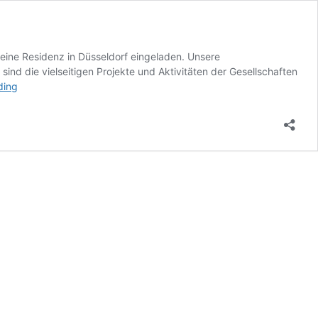
eine Residenz in Düsseldorf eingeladen. Unsere
nd die vielseitigen Projekte und Aktivitäten der Gesellschaften
DAG
ding
SiWi
bei
Gesprächen
mit
US-
Generalkonsul
Keller