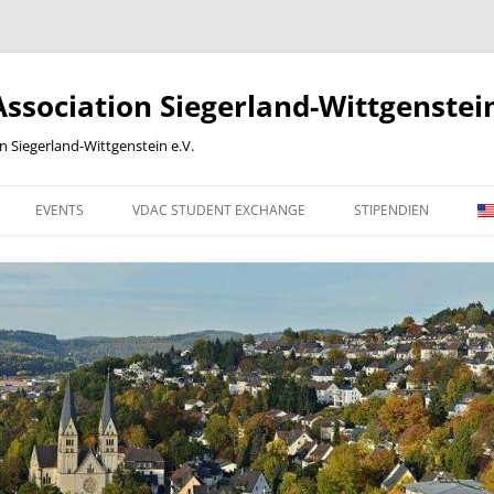
sociation Siegerland-Wittgenstein
Siegerland-Wittgenstein e.V.
EVENTS
VDAC STUDENT EXCHANGE
STIPENDIEN
 WORK
2012
2013
2014
2015
2016
ONLINE-BEITRITTSERKLÄRUNG