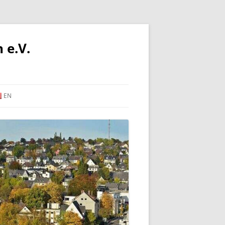
 e.V.
EN