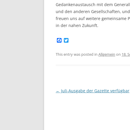
Gedankenaustausch mit dem General
und den anderen Gesellschaften, und
freuen uns auf weitere gemeinsame P
in der nahen Zukunft.
F
T
a
w
c
i
e
t
This entry was posted in
Allgemein
on
18. 
b
t
o
e
o
r
k
Post
←
Juli-Ausgabe der Gazette verfügbar
navigation