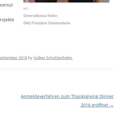
konsul
v.l.:
Generalkonsul Keller,
rojekte
DAG Präsident Schüttenhelm
September 2016
by
Volker Schüttenhelm
.
Anmeldeverfahren zum Thanksgiving Dinner
2016 eröffnet
→