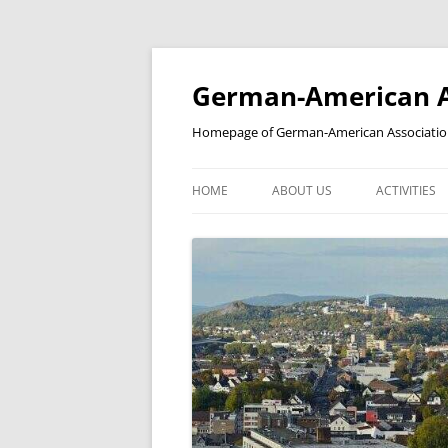
Skip
to
content
German-American As
Homepage of German-American Association 
HOME
ABOUT US
ACTIVITIES
NEWSLETTER
STUDENT’S
YEAR IN A REVIEW
BILDERGALERIE
KOOPERATIONSPARTNER
PARTNERSCHAFTEN
MITGLIEDSCHAFT