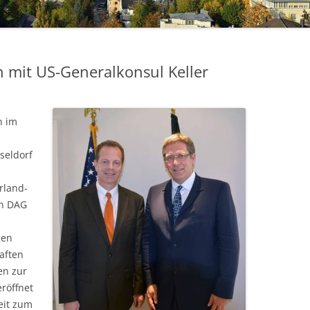
2017
2018
DATENSCHUTZERKLÄRUNG
 mit US-Generalkonsul Keller
2019
2020
n im
2021
seldorf
2022
rland-
2023
on DAG
2024
gen
PRESSE
haften
en zur
röffnet
eit zum