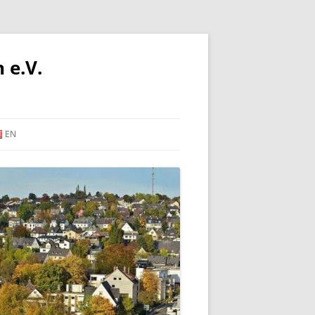
 e.V.
EN