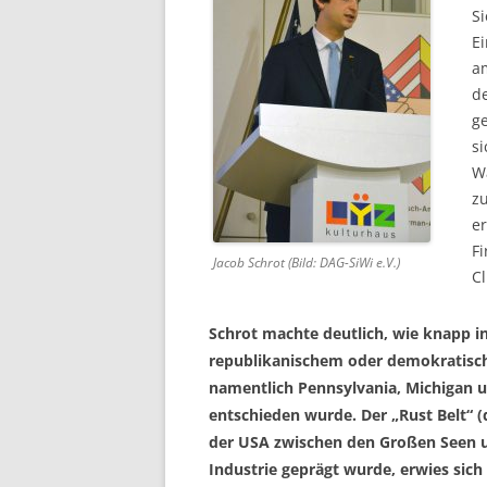
Si
E
a
de
g
s
Wa
zu
e
Fi
Jacob Schrot (Bild: DAG-SiWi e.V.)
C
Schrot machte deutlich, wie knapp i
republikanischem oder demokratisc
namentlich Pennsylvania, Michigan 
entschieden wurde. Der „Rust Belt“ (
der USA zwischen den Großen Seen u
Industrie geprägt wurde, erwies sich 