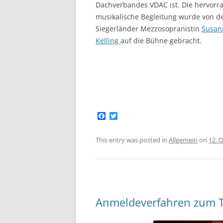
Dachverbandes VDAC ist. Die hervorr
musikalische Begleitung wurde von d
Siegerländer Mezzosopranistin
Susan
Kelling
auf die Bühne gebracht.
F
T
a
w
c
i
e
t
This entry was posted in
Allgemein
on
12. 
b
t
o
e
o
r
k
Anmeldeverfahren zum T