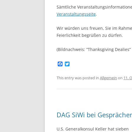
Sämtliche Veranstaltungsinformation
Veranstaltungsseite
.
Wir würden uns freuen, Sie im Rahmen
Feierlichkeit begrüßen zu dürfen.
(Bildnachweis: “Thanksgiving Dealies”
F
T
a
w
c
i
e
t
This entry was posted in
Allgemein
on
11. 
b
t
o
e
o
r
k
DAG SiWi bei Gesprächen
U.S. Generalkonsul Keller hat sieben