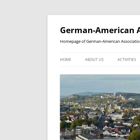
Skip
to
content
German-American As
Homepage of German-American Association 
HOME
ABOUT US
ACTIVITIES
NEWSLETTER
STUDENT’S
YEAR IN A REVIEW
BILDERGALERIE
KOOPERATIONSPARTNER
PARTNERSCHAFTEN
MITGLIEDSCHAFT