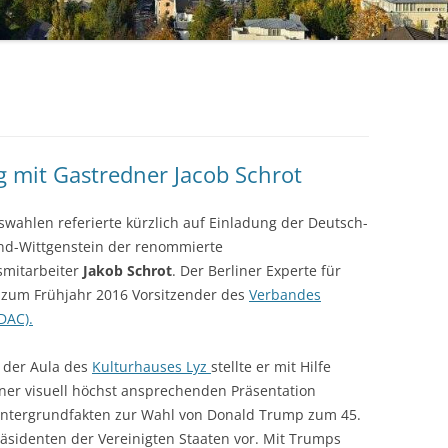
2017
2018
DATENSCHUTZERKLÄRUNG
2019
2020
g mit Gastredner Jacob Schrot
2021
wahlen referierte kürzlich auf Einladung der Deutsch-
2022
and-Wittgenstein der renommierte
smitarbeiter
Jakob Schrot
. Der Berliner Experte für
2023
s zum Frühjahr 2016 Vorsitzender des
Verbandes
DAC).
2024
PRESSE
n der Aula des
Kulturhauses Lyz
stellte er mit Hilfe
iner visuell höchst ansprechenden Präsentation
intergrundfakten zur Wahl von Donald Trump zum 45.
äsidenten der Vereinigten Staaten vor. Mit Trumps