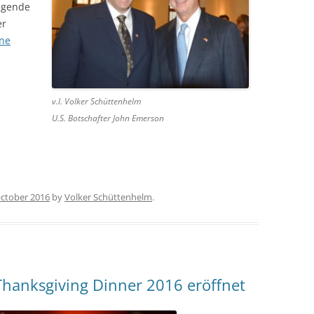
agende
er
ne
v.l. Volker Schüttenhelm
U.S. Botschafter John Emerson
October 2016
by
Volker Schüttenhelm
.
hanksgiving Dinner 2016 eröffnet