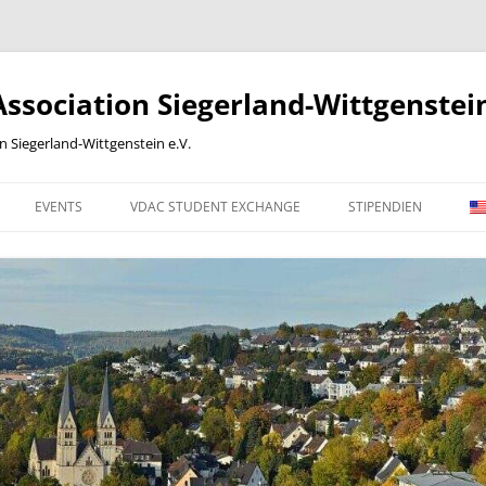
sociation Siegerland-Wittgenstein
Siegerland-Wittgenstein e.V.
EVENTS
VDAC STUDENT EXCHANGE
STIPENDIEN
 WORK
2012
2013
2014
2015
2016
ONLINE-BEITRITTSERKLÄRUNG