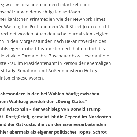
eg war insbesondere in den Leitartikeln und
inschätzungen der wichtigsten seriösen
merikanischen Printmedien wie der New York Times,
r Washington Post und dem Wall Street Journal nicht
erechnet worden. Auch deutsche Journalisten zeigten
ich in den Morgenstunden nach Bekanntwerden des
hlsiegers irritiert bis konsterniert, hatten doch bis
letzt viele Formate ihre Zuschauer bzw. Leser auf die
rste Frau im Präsidentenamt in Person der ehemaligen
rst Lady, Senatorin und Außenministerin Hillary
linton eingeschworen.
nsbesondere in den bei Wahlen häufig zwischen
hem Wahlsieg pendelnden „Swing States“ –
und Wisconsin – der Wahlsieg von Donald Trump
dt. Rostgürtel), gemeint ist die Gegend im Nordosten
nd der Ostküste, die von der eisenverarbeitenden
hier abermals als eigener politischer Topos. Schrot