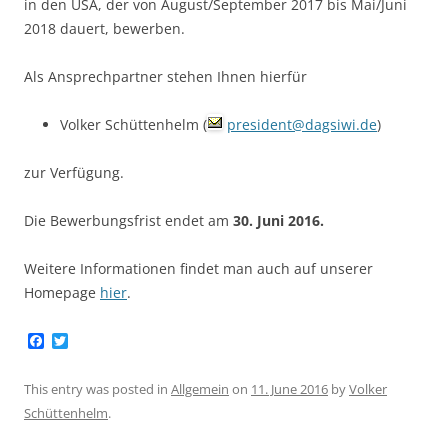
in den USA, der von August/September 2017 bis Mai/Juni
2018 dauert, bewerben.
Als Ansprechpartner stehen Ihnen hierfür
Volker Schüttenhelm (
president@dagsiwi.de
)
zur Verfügung.
Die Bewerbungsfrist endet am
30. Juni 2016.
Weitere Informationen findet man auch auf unserer
Homepage
hier
.
F
T
a
w
c
i
e
t
This entry was posted in
Allgemein
on
11. June 2016
by
Volker
b
t
Schüttenhelm
.
o
e
o
r