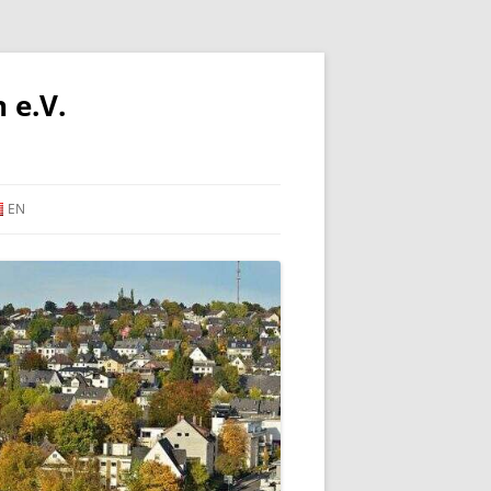
 e.V.
EN