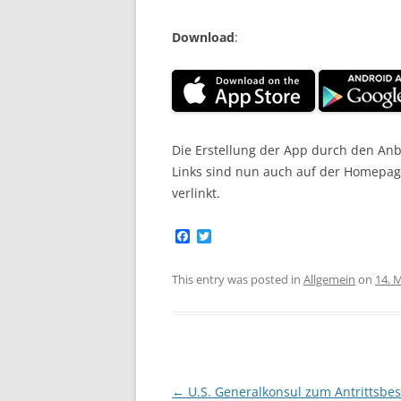
Download
:
Die Erstellung der App durch den An
Links sind nun auch auf der Homepag
verlinkt.
F
T
a
w
c
i
e
t
This entry was posted in
Allgemein
on
14. 
b
t
o
e
o
r
k
Post
←
U.S. Generalkonsul zum Antrittsbes