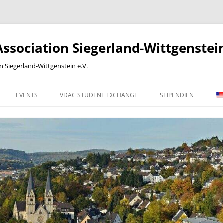
sociation Siegerland-Wittgenstein
Siegerland-Wittgenstein e.V.
EVENTS
VDAC STUDENT EXCHANGE
STIPENDIEN
 WORK
2012
2013
2014
2015
2016
ONLINE-BEITRITTSERKLÄRUNG