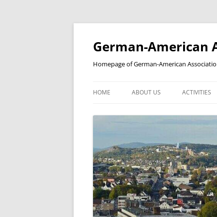
Skip
to
content
German-American As
Homepage of German-American Association 
HOME
ABOUT US
ACTIVITIES
NEWSLETTER
STUDENT’S
YEAR IN A REVIEW
BILDERGALERIE
KOOPERATIONSPARTNER
PARTNERSCHAFTEN
MITGLIEDSCHAFT