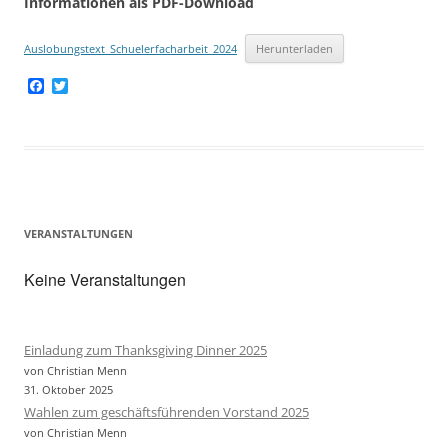
Informationen als PDF-Download
Auslobungstext_Schuelerfacharbeit_2024
Herunterladen
F
T
a
w
c
i
e
t
b
t
o
e
o
r
k
VERANSTALTUNGEN
Keine Veranstaltungen
Einladung zum Thanksgiving Dinner 2025
von Christian Menn
31. Oktober 2025
Wahlen zum geschäftsführenden Vorstand 2025
von Christian Menn