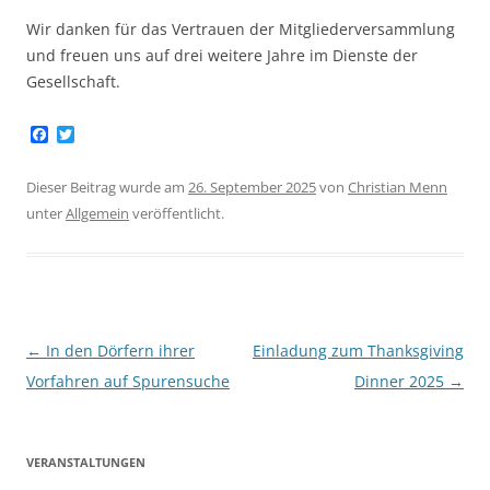
Wir danken für das Vertrauen der Mitgliederversammlung
und freuen uns auf drei weitere Jahre im Dienste der
Gesellschaft.
F
T
a
w
c
i
e
t
Dieser Beitrag wurde am
26. September 2025
von
Christian Menn
b
t
unter
Allgemein
veröffentlicht.
o
e
o
r
k
Beitragsnavigation
←
In den Dörfern ihrer
Einladung zum Thanksgiving
Vorfahren auf Spurensuche
Dinner 2025
→
VERANSTALTUNGEN