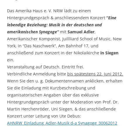
Das Amerika Haus e. V. NRW lädt zu einem
Hintergrundgespräch & anschliessendem Konzert
“
Eine
lebendige Beziehung: Musik in der deutschen und
amerikanischen Synagoge”
mit
Samue
l Adler
,
Amerikanischer Komponist, Juillliard School of Music, New
York, in “Das Naschwerk”, Am Bahnhof 17, und
anschließend zum Konzert in der Nikolaikirche
in Siegen
ein.
Veranstaltung auf Deutsch. Eintritt frei.
Verbindliche Anmeldung bitte
bis spätestens 22. Juni 2012.
Wenn Sie den u. g. Dokumentennamen anklicken, erhalten
Sie die Einladung mit Kurzbeschreibung und
organisatorischen Angaben über das exklusive
Hintergrundgespräch unter der Moderation von Prof. Dr.
Martin Herchenröder, Uni Siegen, & das anschließende
Konzert unter Leitung von Ute Debus:
AHNRW_Einladung_Adler-Musik d-a Synagoge_30062012