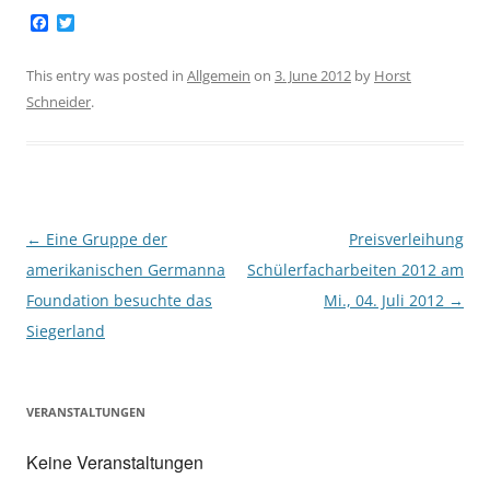
F
T
a
w
c
i
e
t
This entry was posted in
Allgemein
on
3. June 2012
by
Horst
b
t
Schneider
.
o
e
o
r
k
Post
←
Eine Gruppe der
Preisverleihung
navigation
amerikanischen Germanna
Schülerfacharbeiten 2012 am
Foundation besuchte das
Mi., 04. Juli 2012
→
Siegerland
VERANSTALTUNGEN
Keine Veranstaltungen