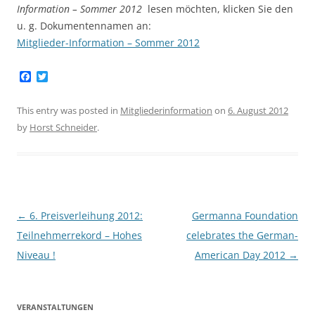
Information – Sommer 2012
lesen möchten, klicken Sie den
u. g. Dokumentennamen an:
Mitglieder-Information – Sommer 2012
F
T
a
w
c
i
e
t
This entry was posted in
Mitgliederinformation
on
6. August 2012
b
t
by
Horst Schneider
.
o
e
o
r
k
Post
←
6. Preisverleihung 2012:
Germanna Foundation
navigation
Teilnehmerrekord – Hohes
celebrates the German-
Niveau !
American Day 2012
→
VERANSTALTUNGEN