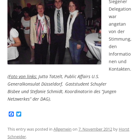
Siegener
Delegation
war
angetan
von der
Stimmung,
den
Informatio
nen und
Kontakten.
(
Foto von links:
Jutta Tatzelt, Public Affairs U.S.
Generalkonsulat Düsseldorf, Gaststudent Schuyler
Bisbee und Stefanie Schmidt, Koordinatorin des “Jungen
Netzwerkes” der DAG).
F
T
a
w
c
i
e
t
This entry was posted in
Allgemein
on
7. November 2012
by
Horst
b
t
Schneider
.
o
e