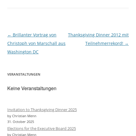
o
r
k
Post
←
Brillanter Vortrag von
Thanksgiving Dinner 2012 mit
navigation
Christoph von Marschall aus
Teilnehmerrekord!
→
Washington DC
VERANSTALTUNGEN
Keine Veranstaltungen
Invitation to Thanksgiving Dinner 2025
by Christian Menn
31. October 2025
Elections for the Executive Board 2025
by Christian Menn