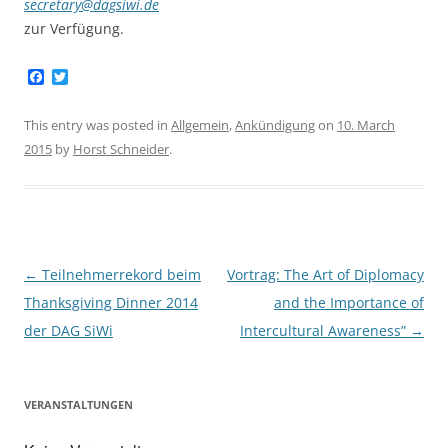
secretary@dagsiwi.de
zur Verfügung.
F
T
a
w
c
i
e
t
This entry was posted in
Allgemein
,
Ankündigung
on
10. March
b
t
2015
by
Horst Schneider
.
o
e
o
r
k
Post
←
Teilnehmerrekord beim
Vortrag: The Art of Diplomacy
navigation
Thanksgiving Dinner 2014
and the Importance of
der DAG SiWi
Intercultural Awareness”
→
VERANSTALTUNGEN