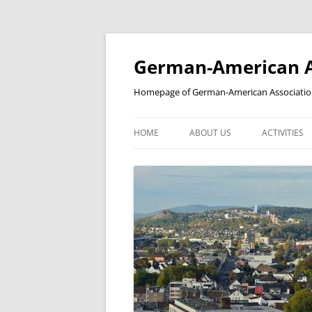
Skip
to
content
German-American As
Homepage of German-American Association 
HOME
ABOUT US
ACTIVITIES
NEWSLETTER
STUDENT’S
YEAR IN A REVIEW
BILDERGALERIE
KOOPERATIONSPARTNER
PARTNERSCHAFTEN
MITGLIEDSCHAFT