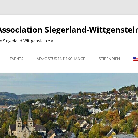
sociation Siegerland-Wittgenstein
Siegerland-Wittgenstein e.V.
EVENTS
VDAC STUDENT EXCHANGE
STIPENDIEN
 WORK
2012
2013
2014
2015
2016
ONLINE-BEITRITTSERKLÄRUNG