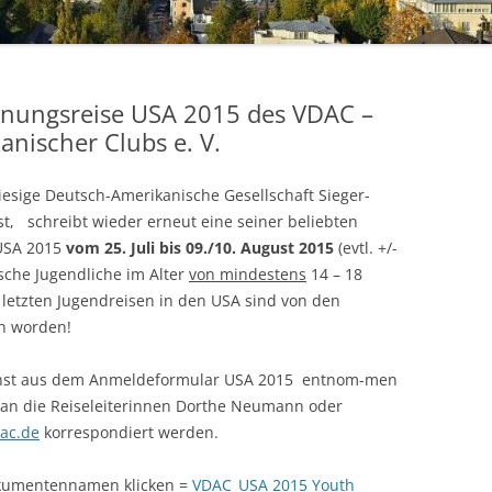
2017
2018
DATENSCHUTZERKLÄRUNG
gnungsreise USA 2015 des VDAC –
2019
nischer Clubs e. V.
2020
iesige Deutsch-Amerikanische Gesellschaft Sieger-
2021
ist, schreibt wieder erneut eine seiner beliebten
USA 2015
vom 25. Juli bis 09./10. August 2015
(evtl. +/-
2022
sche Jugendliche im Alter
von mindestens
14 – 18
 letzten Jugendreisen in den USA sind von den
2023
n worden!
2024
chst aus dem Anmeldeformular USA 2015 entnom-men
PRESSE
an die Reiseleiterinnen Dorthe Neumann oder
ac.de
korrespondiert werden.
kumentennamen klicken =
VDAC_USA 2015 Youth