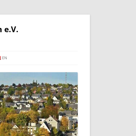
 e.V.
EN