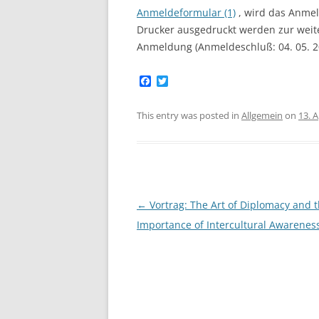
Anmeldeformular (1)
, wird das Anmel
Drucker ausgedruckt werden zur weit
Anmeldung (Anmeldeschluß: 04. 05. 2
F
T
a
w
c
i
e
t
This entry was posted in
Allgemein
on
13. A
b
t
o
e
o
r
k
Post
←
Vortrag: The Art of Diplomacy and 
navigation
Importance of Intercultural Awarenes