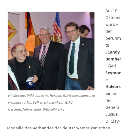
Am 10.
Oktober
wurde
der
berühm
te
„Candy
Bomber
“ Gail
Seymor
e
Halvors
en
mit
v.l. Mecedes Wild, James W. Herman (US-Generalkonsul in
der
Frankfurt a.M.), Volker Schüttenhelm (DAG
General-
Geschäftsführer) (Bild: DAG-SiWi e.V.)
Lucius
D. Clay-
Medaille des Verbandes der deutsch-amerikanischen