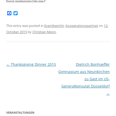
F
T
a
w
c
i
e
t
This entry was posted in
Eventbericht
,
Kooperationspartner
on
12.
b
t
October 2015
by
Christian Menn
.
o
e
o
r
k
Post
←
Thanksgiving Dinner 2015
Dietrich Bonhoeffer
navigation
Gymnasium aus Neunkirchen
zu Gast im US-
Generalkonsulat Düsseldorf
→
VERANSTALTUNGEN