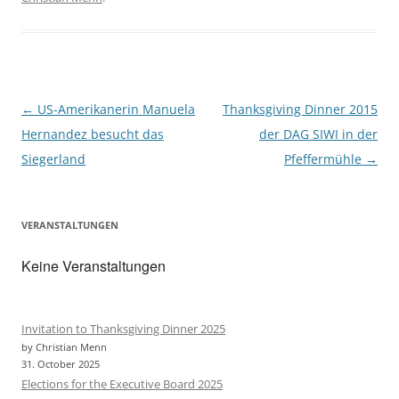
o
e
o
r
k
Post
←
US-Amerikanerin Manuela
Thanksgiving Dinner 2015
navigation
Hernandez besucht das
der DAG SIWI in der
Siegerland
Pfeffermühle
→
VERANSTALTUNGEN
Keine Veranstaltungen
Invitation to Thanksgiving Dinner 2025
by Christian Menn
31. October 2025
Elections for the Executive Board 2025