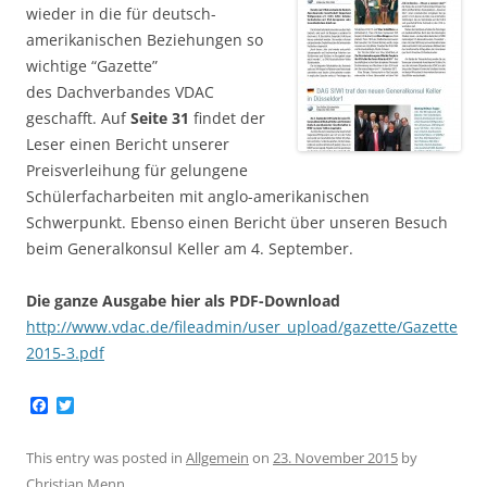
wieder in die für deutsch-
amerikanischen Beziehungen so
wichtige “Gazette”
des Dachverbandes VDAC
geschafft. Auf
Seite 31
findet der
Leser einen Bericht unserer
Preisverleihung für gelungene
Schülerfacharbeiten mit anglo-amerikanischen
Schwerpunkt. Ebenso einen Bericht über unseren Besuch
beim Generalkonsul Keller am 4. September.
Die ganze Ausgabe hier als PDF-Download
http://www.vdac.de/fileadmin/user_upload/gazette/Gazette
2015-3.pdf
F
T
a
w
c
i
e
t
This entry was posted in
Allgemein
on
23. November 2015
by
b
t
Christian Menn
.