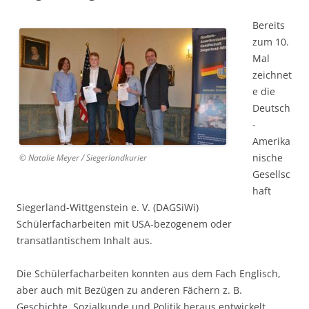
Bereits
zum 10.
Mal
zeichnet
e die
Deutsch
-
Amerika
nische
© Natalie Meyer / Siegerlandkurier
Gesellsc
haft
Siegerland-Wittgenstein e. V. (DAGSiWi)
Schülerfacharbeiten mit USA-bezogenem oder
transatlantischem Inhalt aus.
Die Schülerfacharbeiten konnten aus dem Fach Englisch,
aber auch mit Bezügen zu anderen Fächern z. B.
Geschichte, Sozialkunde und Politik heraus entwickelt