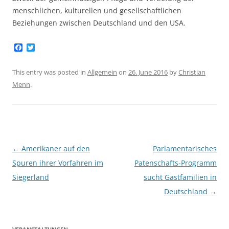
menschlichen, kulturellen und gesellschaftlichen
Beziehungen zwischen Deutschland und den USA.
F
T
a
w
c
i
e
t
This entry was posted in
Allgemein
on
26. June 2016
by
Christian
b
t
Menn
.
o
e
o
r
k
Post
←
Amerikaner auf den
Parlamentarisches
navigation
Spuren ihrer Vorfahren im
Patenschafts-Programm
Siegerland
sucht Gastfamilien in
Deutschland
→