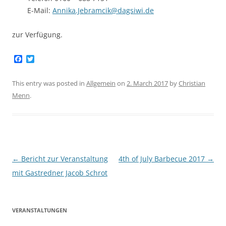
E-Mail:
Annika.Jebramcik@dagsiwi.de
zur Verfügung.
F
T
a
w
c
i
e
t
This entry was posted in
Allgemein
on
2. March 2017
by
Christian
b
t
Menn
.
o
e
o
r
k
Post
←
Bericht zur Veranstaltung
4th of July Barbecue 2017
→
navigation
mit Gastredner Jacob Schrot
VERANSTALTUNGEN