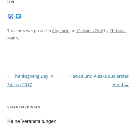
frei.
F
T
a
w
c
i
e
t
This entry was posted in
Allgemein
on
13. March 2018
by
Christian
b
t
Menn
.
o
e
o
r
k
Post
←
Thanksgiving Day in
Hawaii und Alaska aus erster
navigation
Siegen 2017
Hand
→
VERANSTALTUNGEN
Keine Veranstaltungen