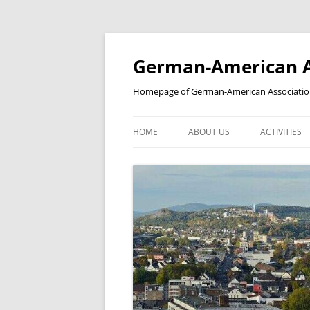
Skip
to
content
German-American As
Homepage of German-American Association 
HOME
ABOUT US
ACTIVITIES
NEWSLETTER
STUDENT’S
YEAR IN A REVIEW
BILDERGALERIE
KOOPERATIONSPARTNER
PARTNERSCHAFTEN
MITGLIEDSCHAFT