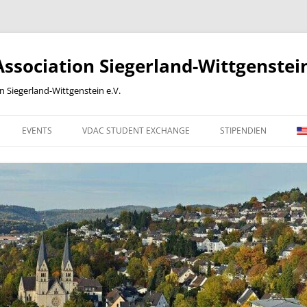
sociation Siegerland-Wittgenstein
Siegerland-Wittgenstein e.V.
EVENTS
VDAC STUDENT EXCHANGE
STIPENDIEN
 WORK
2012
2013
2014
2015
2016
ONLINE-BEITRITTSERKLÄRUNG