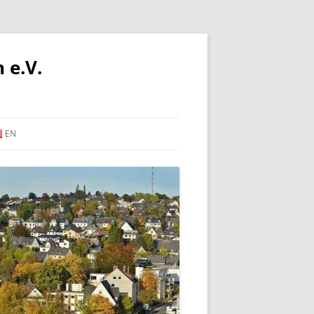
 e.V.
EN