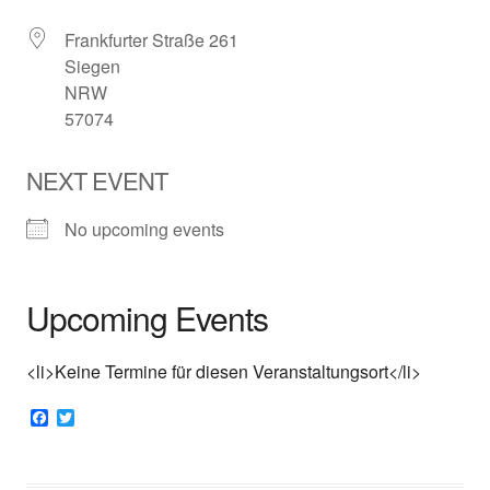
Frankfurter Straße 261
Siegen
NRW
57074
NEXT EVENT
No upcoming events
Upcoming Events
<li>Keine Termine für diesen Veranstaltungsort</li>
F
T
a
w
c
i
e
t
b
t