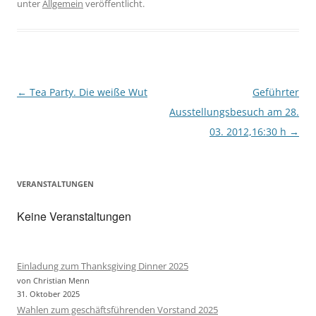
unter
Allgemein
veröffentlicht.
o
e
o
r
k
Beitragsnavigation
←
Tea Party. Die weiße Wut
Geführter
Ausstellungsbesuch am 28.
03. 2012,16:30 h
→
VERANSTALTUNGEN
Keine Veranstaltungen
Einladung zum Thanksgiving Dinner 2025
von Christian Menn
31. Oktober 2025
Wahlen zum geschäftsführenden Vorstand 2025