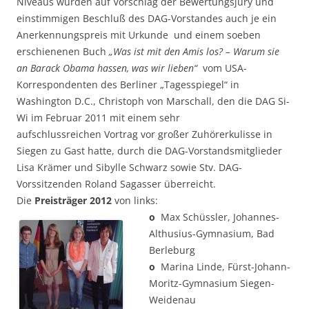
Niveaus wurden auf Vorschlag der Bewertungsjury und
einstimmigen Beschluß des DAG-Vorstandes auch je ein
Anerkennungspreis mit Urkunde und einem soeben
erschienenen Buch
„Was ist mit den Amis los? – Warum sie
an Barack Obama hassen, was wir lieben“
vom USA-
Korrespondenten des Berliner „Tagesspiegel“ in
Washington D.C., Christoph von Marschall, den die DAG Si-
Wi im Februar 2011 mit einem sehr
aufschlussreichen Vortrag vor großer Zuhörerkulisse in
Siegen zu Gast hatte, durch die DAG-Vorstandsmitglieder
Lisa Krämer und Sibylle Schwarz sowie Stv. DAG-
Vorssitzenden Roland Sagasser überreicht.
Die
Preisträger 2012
von links:
o
Max Schüssler, Johannes-
Althusius-Gymnasium, Bad
Berleburg
o
Marina Linde, Fürst-Johann-
Moritz-Gymnasium Siegen-
Weidenau