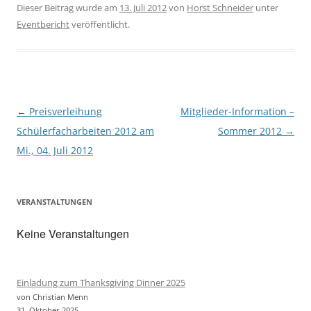
e
t
Dieser Beitrag wurde am
13. Juli 2012
von
Horst Schneider
unter
b
t
Eventbericht
veröffentlicht.
o
e
o
r
k
Beitragsnavigation
←
Preisverleihung
Mitglieder-Information –
Schülerfacharbeiten 2012 am
Sommer 2012
→
Mi., 04. Juli 2012
VERANSTALTUNGEN
Keine Veranstaltungen
Einladung zum Thanksgiving Dinner 2025
von Christian Menn
31. Oktober 2025