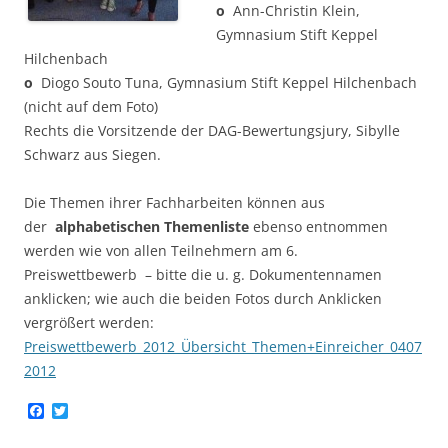
o
Ann-Christin Klein,
Gymnasium Stift Keppel
Hilchenbach
o
Diogo Souto Tuna, Gymnasium Stift Keppel Hilchenbach
(nicht auf dem Foto)
Rechts die Vorsitzende der DAG-Bewertungsjury, Sibylle
Schwarz aus Siegen.
Die Themen ihrer Fachharbeiten können aus
der
alphabetischen Themenliste
ebenso entnommen
werden wie von allen Teilnehmern am 6.
Preiswettbewerb – bitte die u. g. Dokumentennamen
anklicken; wie auch die beiden Fotos durch Anklicken
vergrößert werden:
Preiswettbewerb_2012_Übersicht_Themen+Einreicher_0407
2012
F
T
a
w
c
i