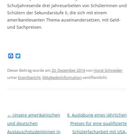
Schuljahresende drei Jahresarbeiten von Schülerinnen und
Schülern der Sekundarstufe II, die sich mit einem
amerikarelevanten Thema auseinandersetzen, mit Geld-
und Sachpreisen.
F
T
a
w
c
i
e
t
Dieser Beitrag wurde am
20. Dezember 2014
von
Horst Schneider
b
t
unter
Eventbericht
,
Mitgliederinformation
veröffentlicht.
o
e
o
r
k
Beitragsnavigation
←
Unsere amerikanischen
9. Auslobung eines jährlichen
und deutschen
Preises für eine qualifizierte
Austauschstudentinnen in
Schülerfacharbeit mit USA-