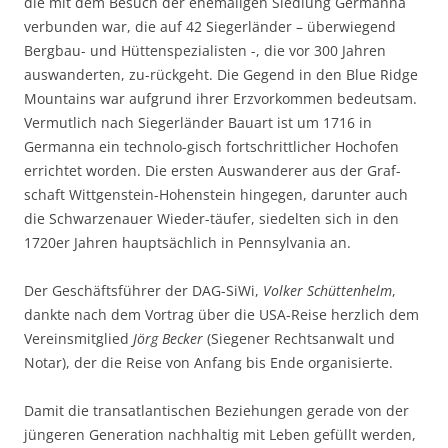
die mit dem Besuch der ehemaligen Siedlung Germanna
verbunden war, die auf 42 Siegerländer – überwiegend
Bergbau- und Hüttenspezialisten -, die vor 300 Jahren
auswanderten, zu-rückgeht. Die Gegend in den Blue Ridge
Mountains war aufgrund ihrer Erzvorkommen bedeutsam.
Vermutlich nach Siegerländer Bauart ist um 1716 in
Germanna ein technolo-gisch fortschrittlicher Hochofen
errichtet worden. Die ersten Auswanderer aus der Graf-
schaft Wittgenstein-Hohenstein hingegen, darunter auch
die Schwarzenauer Wieder-täufer, siedelten sich in den
1720er Jahren hauptsächlich in Pennsylvania an.
Der Geschäftsführer der DAG-SiWi,
Volker Schüttenhelm
,
dankte nach dem Vortrag über die USA-Reise herzlich dem
Vereinsmitglied
Jörg Becker
(Siegener Rechtsanwalt und
Notar), der die Reise von Anfang bis Ende organisierte.
Damit die transatlantischen Beziehungen gerade von der
jüngeren Generation nachhaltig mit Leben gefüllt werden,