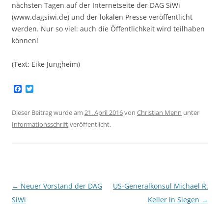
nächsten Tagen auf der Internetseite der DAG SiWi
(www.dagsiwi.de) und der lokalen Presse veröffentlicht
werden. Nur so viel: auch die Öffentlichkeit wird teilhaben
können!
(Text: Eike Jungheim
)
F
T
a
w
c
i
e
t
Dieser Beitrag wurde am
21. April 2016
von
Christian Menn
unter
b
t
Informationsschrift
veröffentlicht.
o
e
o
r
k
Beitragsnavigation
←
Neuer Vorstand der DAG
US-Generalkonsul Michael R.
SiWi
Keller in Siegen
→