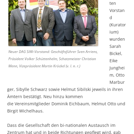
ten
Vorstan
d
(Kurator
ium)
wurden
Sarah
Neuer DAG SiWi-Vorstand: Geschäftsführer Sven Arriens,
Bickel,
Präsident Volker Schüttenhelm, Schatzmeister Christian
Eike
Menn, Vizepräsident Martin Kröckel (v. l. n. r.)
Junghei
m, Otto
Marbur
ger, Sibylle Schwarz sowie Helmut Sibilski jeweils in ihren
Ämtern bestätigt. Neu hinzu kommen
die Vereinsmitglieder Dominik Eichbaum, Helmut Otto und
Birgit Wichelhaus.
Dass die Gesellschaft den bi-nationalen Austausch im
Zentrum hat und in beide Richtungen gepflegt wird, gab