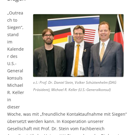
„Outrea
ch to
Siegen“,
stand
im
Kalende
r des
U.S.-
General
konsuls
v.l.: Prof. Dr. Daniel Stein, Volker Schüttenhelm (DAG
Michael
Präsident), Michael R. Keller (U.S.-Generalkonsul)
R. Keller
in
dieser
Woche, was mit „freundliche Kontaktaufnahme mit Siegen“
übersetzt werden kann. In Kooperation unserer
Gesellschaft mit Prof. Dr. Stein vom Fachbereich