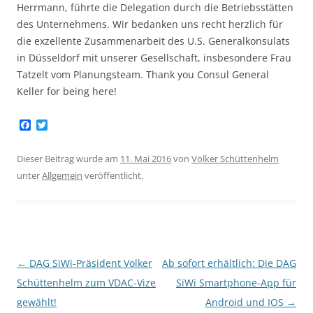
Herrmann, führte die Delegation durch die Betriebsstätten
des Unternehmens. Wir bedanken uns recht herzlich für
die exzellente Zusammenarbeit des U.S. Generalkonsulats
in Düsseldorf mit unserer Gesellschaft, insbesondere Frau
Tatzelt vom Planungsteam. Thank you Consul General
Keller for being here!
F
T
a
w
c
i
e
t
Dieser Beitrag wurde am
11. Mai 2016
von
Volker Schüttenhelm
b
t
unter
Allgemein
veröffentlicht.
o
e
o
r
k
Beitragsnavigation
←
DAG SiWi-Präsident Volker
Ab sofort erhältlich: Die DAG
Schüttenhelm zum VDAC-Vize
SiWi Smartphone-App für
gewählt!
Android und IOS
→