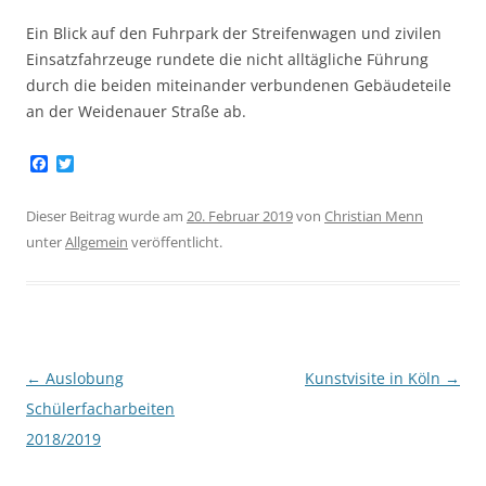
Ein Blick auf den Fuhrpark der Streifenwagen und zivilen
Einsatzfahrzeuge rundete die nicht alltägliche Führung
durch die beiden miteinander verbundenen Gebäudeteile
an der Weidenauer Straße ab.
F
T
a
w
c
i
e
t
Dieser Beitrag wurde am
20. Februar 2019
von
Christian Menn
b
t
unter
Allgemein
veröffentlicht.
o
e
o
r
k
Beitragsnavigation
←
Auslobung
Kunstvisite in Köln
→
Schülerfacharbeiten
2018/2019