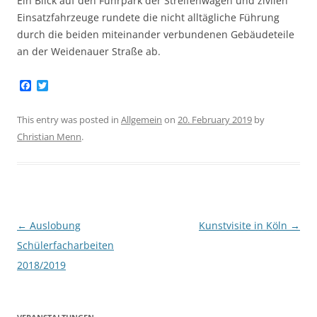
Ein Blick auf den Fuhrpark der Streifenwagen und zivilen
Einsatzfahrzeuge rundete die nicht alltägliche Führung
durch die beiden miteinander verbundenen Gebäudeteile
an der Weidenauer Straße ab.
F
T
a
w
c
i
e
t
This entry was posted in
Allgemein
on
20. February 2019
by
b
t
Christian Menn
.
o
e
o
r
k
Post
←
Auslobung
Kunstvisite in Köln
→
navigation
Schülerfacharbeiten
2018/2019