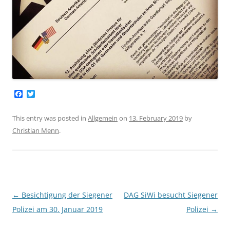
F
T
a
w
c
i
e
t
This entry was posted in
Allgemein
on
13. February 2019
by
b
t
Christian Menn
.
o
e
o
r
k
Post
←
Besichtigung der Siegener
DAG SiWi besucht Siegener
navigation
Polizei am 30. Januar 2019
Polizei
→