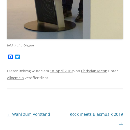
Bild: KulturSiegen
F
T
a
w
c
i
e
t
Dieser Beitrag wurde am
18. April 2019
von
Christian Menn
unter
b
t
Allgemein
veröffentlicht.
o
e
o
r
k
Beitragsnavigation
←
Wahl zum Vorstand
Rock meets Blasmusik 2019
→