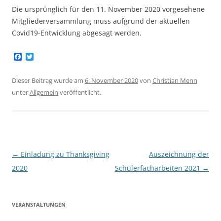
Die ursprünglich für den 11. November 2020 vorgesehene
Mitgliederversammlung muss aufgrund der aktuellen
Covid19-Entwicklung abgesagt werden.
F
T
a
w
c
i
e
t
Dieser Beitrag wurde am
6. November 2020
von
Christian Menn
b
t
unter
Allgemein
veröffentlicht.
o
e
o
r
k
Beitragsnavigation
←
Einladung zu Thanksgiving
Auszeichnung der
2020
Schülerfacharbeiten 2021
→
VERANSTALTUNGEN