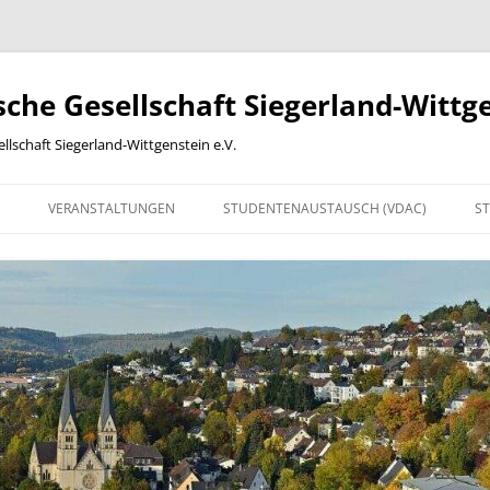
he Gesellschaft Siegerland-Wittge
lschaft Siegerland-Wittgenstein e.V.
VERANSTALTUNGEN
STUDENTENAUSTAUSCH (VDAC)
ST
ACHARBEITEN
2012
2013
2014
2015
2016
ONLINE-BEITRITTSERKLÄRUNG