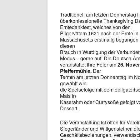
Traditionell am letzten Donnerstag
überkonfessionelle Thanksgiving Da
Erntedankfest, welches von den
Pilgervätern 1621 nach der Ernte i
Massachusetts erstmalig begangen w
diesen
Brauch in Würdigung der Verbundenh
Modus – gerne auf. Die Deutsch-Ame
veranstaltet ihre Feier am
26. Novem
Pfeffermühle.
Der
Termin am letzten Donnerstag im No
gewählt wie
die Speisefolge mit dem obligatoris
Mais in
Käserahm oder Currysoße gefolgt 
Dessert.
Die Veranstaltung ist offen für Vere
Siegerländer und Wittgensteiner, di
Geschäftsbeziehungen, verwandtscha