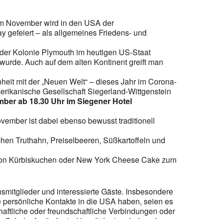
 im November wird in den USA der
y gefeiert – als allgemeines Friedens- und
n der Kolonie Plymouth im heutigen US-Staat
urde. Auch auf dem alten Kontinent greift man
eit mit der „Neuen Welt“ – dieses Jahr im Corona-
rikanische Gesellschaft Siegerland-Wittgenstein
ber ab 18.30 Uhr im Siegener Hotel
vember ist dabei ebenso bewusst traditionell
chen Truthahn, Preiselbeeren, Süßkartoffeln und
von Kürbiskuchen oder New York Cheese Cake zum
insmitglieder und interessierte Gäste. Insbesondere
e persönliche Kontakte in die USA haben, seien es
ftliche oder freundschaftliche Verbindungen oder