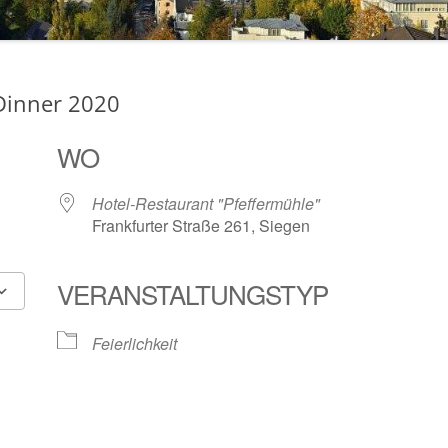
2017
2018
DATENSCHUTZERKLÄRUNG
Dinner 2020
2019
WO
2020
2021
Hotel-Restaurant "Pfeffermühle"
Frankfurter Straße 261, Siegen
2022
2023
VERANSTALTUNGSTYP
2024
Google Kalender
iCalendar
Feierlichkeit
PRESSE