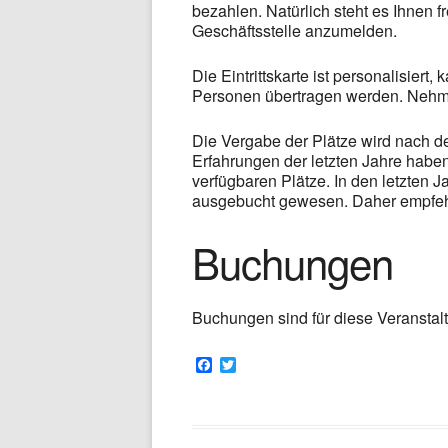
bezahlen. Natürlich steht es Ihnen fr
Geschäftsstelle anzumelden.
Die Eintrittskarte ist personalisiert
Personen übertragen werden. Nehmen
Die Vergabe der Plätze wird nach dem
Erfahrungen der letzten Jahre haben
verfügbaren Plätze. In den letzten J
ausgebucht gewesen. Daher empfehl
Buchungen
Buchungen sind für diese Veranstal
F
T
a
w
c
i
e
t
b
t
o
e