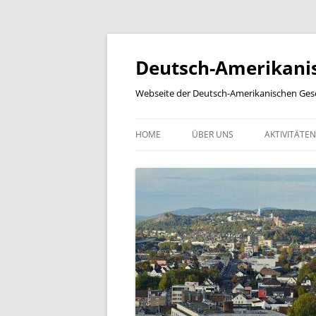
Zum
Inhalt
springen
Deutsch-Amerikanisc
Webseite der Deutsch-Amerikanischen Gesel
HOME
ÜBER UNS
AKTIVITÄTEN
NEWSLETTER
SCHÜLER-F
YEAR IN A REVIEW
BILDERGALERIE
KOOPERATIONSPARTNER
PARTNERSCHAFTEN
MITGLIEDSCHAFT