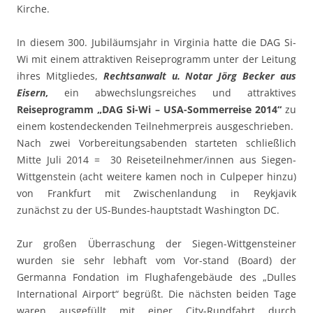
Kirche.
In diesem 300. Jubiläumsjahr in Virginia hatte die DAG Si-
Wi mit einem attraktiven Reiseprogramm unter der Leitung
ihres Mitgliedes,
Rechtsanwalt u. Notar Jörg Becker aus
Eisern
,
ein abwechslungsreiches und attraktives
Reiseprogramm „DAG Si-Wi – USA-S
ommerreise 2014“
zu
einem kostendeckenden Teilnehmerpreis ausgeschrieben.
Nach zwei Vorbereitungsabenden starteten schließlich
Mitte Juli 2014 = 30 Reiseteilnehmer/innen aus Siegen-
Wittgenstein (acht weitere kamen noch in Culpeper hinzu)
von Frankfurt mit Zwischenlandung in Reykjavik
zunächst zu der US-Bundes-hauptstadt Washington DC.
Zur großen Überraschung der Siegen-Wittgensteiner
wurden sie sehr lebhaft vom Vor-stand (Board) der
Germanna Fondation im Flughafengebäude des „Dulles
International Airport“ begrüßt. Die nächsten beiden Tage
waren ausgefüllt mit einer City-Rundfahrt durch