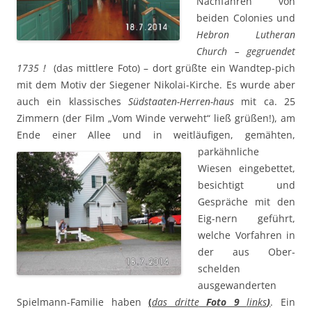
Nachfahren von
beiden Colonies und
Hebron Lutheran
Church – gegruendet
1735 !
(das mittlere Foto) – dort grüßte ein Wandtep-pich
mit dem Motiv der Siegener Nikolai-Kirche. Es wurde aber
auch ein klassisches
Südstaaten-Herren-haus
mit ca. 25
Zimmern (der Film „Vom Winde verweht“ ließ grüßen!), am
Ende einer Allee und in weitläufigen,
gemähten,
parkähnliche
Wiesen eingebettet,
besichtigt und
Gespräche mit den
Eig-nern geführt,
welche Vorfahren in
der aus Ober-
schelden
ausgewanderten
Spielmann-Familie haben
(
das dritte
Foto 9
links
)
. Ein