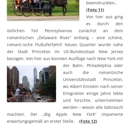
beeindruckten..
(Foto
1
1)
Von hier aus ging
es durch den
östlichen Teil Pennsylvanias zunächst an dem
romantischen „Delaware River“ entlang – eine schöne,
romant-ische Flußuferfahrt! Neues Quartier wurde nahe
der Stadt Princeton im US-Bundesstaat New Jersey
bezogen. Von hier aus konnten Ausflüge nach New York mit
der
Bahn, Philadelphia oder
auch die romantische
Universitätsstadt Princeton,
wo Albert Einstein nach seiner
Emigration einige Jahre lebte
und forschte, unternommen
werden – wovon alle Gebrauch
machten. Der „Big Apple New York“ imponierte
erwartungsgemäß an erster Stelle.
(Foto 12)