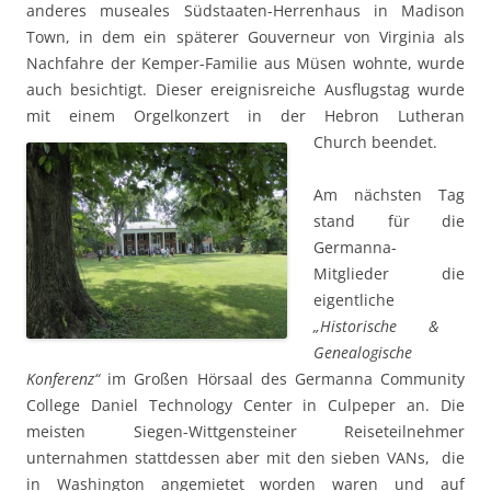
anderes museales Südstaaten-Herrenhaus in Madison
Town, in dem ein späterer Gouverneur von Virginia als
Nachfahre der Kemper-Familie aus Müsen wohnte, wurde
auch besichtigt. Dieser ereignisreiche Ausflugstag wurde
mit einem Orgelkonze
rt in der Hebron Lutheran
Church beendet.
Am nächsten Tag
stand für die
Germanna-
Mitglieder die
eigentliche
„Historische &
Gene
alogische
Konferenz“
im Großen Hörsaal des Germanna Community
College Daniel Technology Center in Culpeper an. Die
meisten Siegen-Wittgensteiner Reiseteilnehmer
unternahmen stattdessen aber mit den sieben VANs, die
in Washington angemietet worden waren und auf