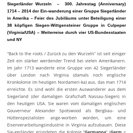
Siegerländer Wurzeln – 300. Jahrestag (Anniversary)
1714 – 2014 der Ein-wanderung einer Gruppe Siegerländer
in Amerika – Feier des Jubiläums unter Beteiligung einer
38 köpfigen Siegen-Wittgensteiner Gruppe in Culpeper
(Virginia/USA) – Weiterreise durch vier US-Bundesstaaten
und NY
“Back to the roots / Zurück zu den Wurzeln” ist seit einiger
Zeit ein stärker werdender Trend bei vielen Amerikanern.
Im Jahr 1713 wanderte eine Gruppe von 42 Siegerländer
über London nach Virginia (damals noch englische
Kronkolonie im heutigen Nordameri-ka) aus, das man 1714
erreichte. Es sind wohl die ersten Auswanderer aus dem
Siegerland (der damaligen Grafschaft Nassau-Siegen) in
den heutigen USA. Sie waren vom damaligen englischen
Gouverneur Alexander Spotswood als Bergbau- und
Hüttenspezialisten ange-worben worden, um eine
Eisenverarbeitungsindustrie in Virginia aufzubauen. Diese
Sie-gerländer gründeten die Kolonie “
Germanna
” (
Germ
=