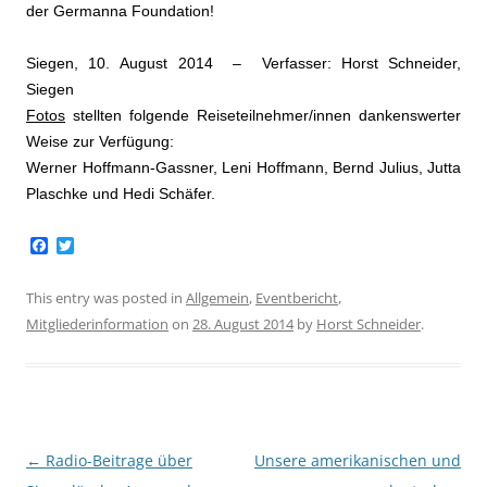
der Germanna Foundation!
Siegen
, 10. August 2014 – Verfasser: Horst Schneider,
Siegen
Fotos
stellten folgende Reiseteilnehmer/innen dankenswerter
Weise zur Verfügung:
Werner Hoffmann-Gassner, Leni Hoffmann, Bernd Julius, Jutta
Plaschke und Hedi Schäfer.
F
T
a
w
c
i
e
t
This entry was posted in
Allgemein
,
Eventbericht
,
b
t
Mitgliederinformation
on
28. August 2014
by
Horst Schneider
.
o
e
o
r
k
Post
←
Radio-Beitrage über
Unsere amerikanischen und