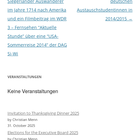
navigation
Siegerländer Auswanderer
deutschen
im Jahre 1714 nach Amerika
Austauschstudentinnen in
und ein Filmbeitrag im WDR
2014/2015
→
3 – Fernsehen “Aktuelle
Stunde” über eine “USA-
Sommerreise 2014” der DAG
Si-Wi
VERANSTALTUNGEN
Keine Veranstaltungen
Invitation to Thanksgiving Dinner 2025
by Christian Menn
31. October 2025
Elections for the Executive Board 2025
by Christian Menn