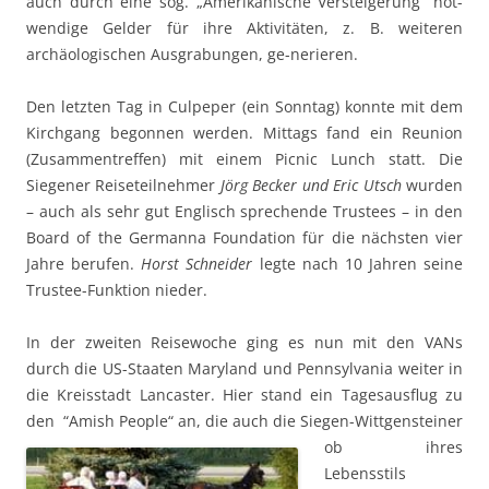
auch durch eine sog. „Amerikanische Versteigerung“ not-
wendige Gelder für ihre Aktivitäten, z. B. weiteren
archäologischen Ausgrabungen, ge-nerieren.
Den letzten Tag in Culpeper (ein Sonntag) konnte mit dem
Kirchgang begonnen werden. Mittags fand ein Reunion
(Zusammentreffen) mit einem Picnic Lunch statt. Die
Siegener Reiseteilnehmer
Jörg Becker und Eric Utsch
wurden
– auch als sehr gut Englisch sprechende Trustees – in den
Board of the Germanna Foundation für die nächsten vier
Jahre berufen.
Horst Schneider
legte nach 10 Jahren seine
Trustee-Funktion nieder.
In der zweiten Reisewoche ging es nun mit den VANs
durch die US-Staaten Maryland und Pennsylvania weiter in
die Kreisstadt Lancaster. Hier stand ein Tagesausflug zu
den “Amish People“ an, d
ie auch die Siegen-Wittgensteiner
ob ihres
Lebensstils