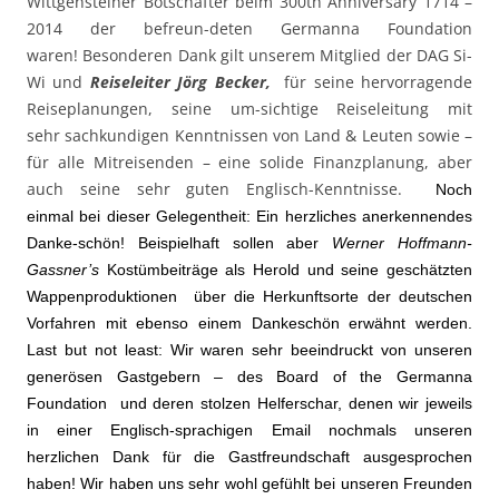
Wittgensteiner Botschafter beim 300th Anniversary 1714 –
2014 der befreun-deten Germanna Foundation
waren! Besonderen Dank gilt unserem Mitglied der DAG Si-
Wi und
Reiseleiter Jörg Becker,
für seine hervorragende
Reiseplanungen, seine um-sichtige Reiseleitung mit
sehr sachkundigen Kenntnissen von Land & Leuten sowie –
für alle Mitreisenden – eine solide Finanzplanung, aber
auch seine sehr guten Englisch-Kenntnisse.
Noch
einmal bei dieser Gelegentheit: Ein herzliches anerkennendes
Danke-schön! Beispielhaft sollen aber
Werner Hoffmann-
Gassner’s
Kostümbeiträge als Herold und seine geschätzten
Wappenproduktionen über die Herkunftsorte der deutschen
Vorfahren mit ebenso einem Dankeschön erwähnt werden.
Last but not least: Wir waren sehr beeindruckt von unseren
generösen Gastgebern – des Board of the Germanna
Foundation und deren stolzen Helferschar, denen wir jeweils
in einer Englisch-sprachigen Email nochmals unseren
herzlichen Dank für die Gastfreundschaft ausgesprochen
haben! Wir haben uns sehr wohl gefühlt bei unseren Freunden