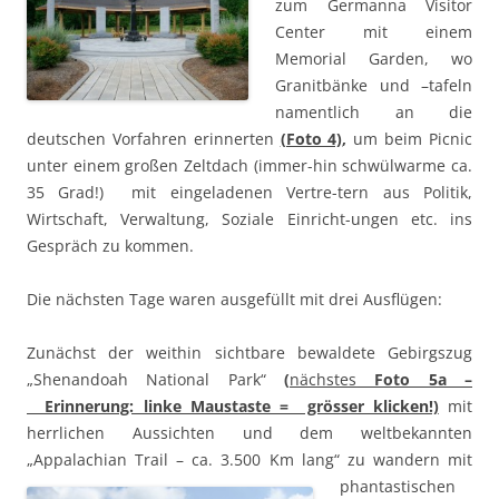
zum Germanna Visitor
Center mit einem
Memorial Garden, wo
Granitbänke und –tafeln
namentlich an die
deutschen Vorfahren erinnerten
(Foto 4)
,
um beim Picnic
unter einem großen Zeltdach (immer-hin schwülwarme ca.
35 Grad!) mit eingeladenen Vertre-tern aus Politik,
Wirtschaft, Verwaltung, Soziale Einricht-ungen etc. ins
Gespräch zu kommen.
Die nächsten Tage waren ausgefüllt mit drei Ausflügen:
Zunächst der weithin sichtbare bewaldete Gebirgszug
„Shenandoah National Park“
(
nächstes
Foto 5a –
Erinnerung: linke Maustaste = grösser klicken!)
mit
herrlichen Aussichten und dem weltbekannten
„Appalachian Trail – ca. 3.500 Km
lang“ zu wandern mit
phantastischen