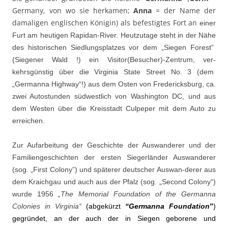
Germany, von wo sie herkamen;
Anna
= der Name der
damaligen englischen Königin) als befestigtes Fort an
einer
Furt am heutigen Rapidan-River. Heutzutage steht in der Nähe
des historischen Siedlungsplatzes vor dem „Siegen Forest”
(Siegener Wald !) ein Visitor(Besucher)-Zentrum, ver-
kehrsgünstig über die Virginia State Street No. 3 (dem
„Germanna Highway“!) aus dem Osten von Fredericksburg, ca.
zwei Autostunden südwestlich von Washington DC, und aus
dem Westen über die Kreisstadt Culpeper mit dem Auto zu
erreichen.
Zur Aufarbeitung der Geschichte der Auswanderer und der
Familiengeschichten der ersten Siegerländer Auswanderer
(sog. „First Colony”) und späterer deutscher Auswan-derer aus
dem Kraichgau und auch aus der Pfalz (sog. „Second Colony“)
wurde 1956
„The Memorial F
oundation of the Germanna
Colonies in Virginia“
(abgekürzt
“Germanna Foundation
”
)
gegründet, an der auch der in Siegen geborene und