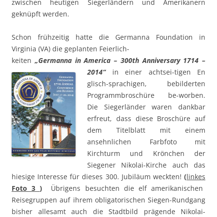
zwischen heutigen Siegerländern und Amerikanern
geknüpft werden.
Schon frühzeitig hatte die Germanna Foundation in
Virginia (VA) die geplanten Feierlich-
keiten
„Germanna in America – 30
0th Anniversary 1714 –
2014“
in einer achtsei-tigen En
glisch-sprachigen, bebilderten
Programmbroschüre be-worben.
Die Siegerländer waren dankbar
erfreut, dass diese Broschüre auf
dem Titelblatt mit einem
ansehnlichen Farbfoto mit
Kirchturm und Krönchen der
Siegener Nikolai-Kirche auch das
hiesige Interesse für dieses 300. Jubiläum weckten!
(
linkes
Foto 3
)
Übrigens besuchten die elf amerikanischen
Reisegruppen auf ihrem obligatorischen Siegen-Rundgang
bisher allesamt auch die Stadtbild prägende Nikolai-