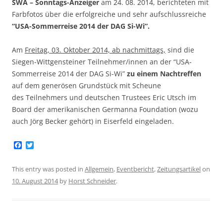
SWA – Sonntags-Anzeiger
am 24. 08. 2014, berichteten mit
Farbfotos über die erfolgreiche und sehr aufschlussreiche
“USA-Sommerreise 2014 der DAG Si-Wi”.
Am
Freitag, 03. Oktober 2014, ab nachmittags,
sind die
Siegen-Wittgensteiner Teilnehmer/innen an der “USA-
Sommerreise 2014 der DAG Si-Wi”
zu einem Nachtreffen
auf dem generösen Grundstück mit Scheune
des Teilnehmers und deutschen Trustees Eric Utsch im
Board der amerikanischen Germanna Foundation (wozu
auch Jörg Becker gehört) in Eiserfeld eingeladen.
F
T
a
w
c
i
e
t
This entry was posted in
Allgemein
,
Eventbericht
,
Zeitungsartikel
on
b
t
10. August 2014
by
Horst Schneider
.
o
e
o
r
k