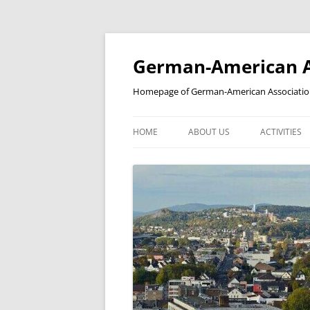
Skip
to
content
German-American As
Homepage of German-American Association 
HOME
ABOUT US
ACTIVITIES
NEWSLETTER
STUDENT’S
YEAR IN A REVIEW
BILDERGALERIE
KOOPERATIONSPARTNER
PARTNERSCHAFTEN
MITGLIEDSCHAFT