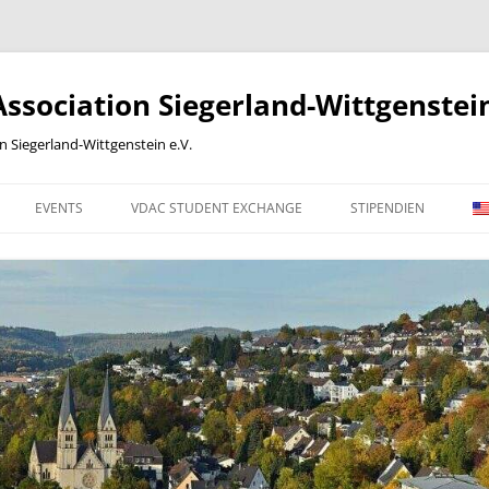
sociation Siegerland-Wittgenstein
Siegerland-Wittgenstein e.V.
EVENTS
VDAC STUDENT EXCHANGE
STIPENDIEN
 WORK
2012
2013
2014
2015
2016
ONLINE-BEITRITTSERKLÄRUNG