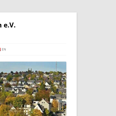
 e.V.
EN