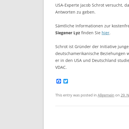
USA-Experte Jacob Schrot versucht, d
Antworten zu geben.
Sämtliche Informationen zur kostenfr
Siegener Lyz
finden Sie
hier
.
Schrot ist Gründer der Initiative junge
deutschamerikanische Beziehungen wi
er in den USA und Deutschland studie
VDAC.
F
T
a
w
c
i
e
t
This entry was posted in
Allgemein
on
29. 
b
t
o
e
o
r
k