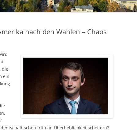
2017
2018
DATENSCHUTZERKLÄRUNG
 Amerika nach den Wahlen – Chaos
2019
2020
wird
2021
nt
n die
2022
m ein
rkung
2023
2024
die
PRESSE
en,
ar
identschaft schon früh an Überheblichkeit scheitern?