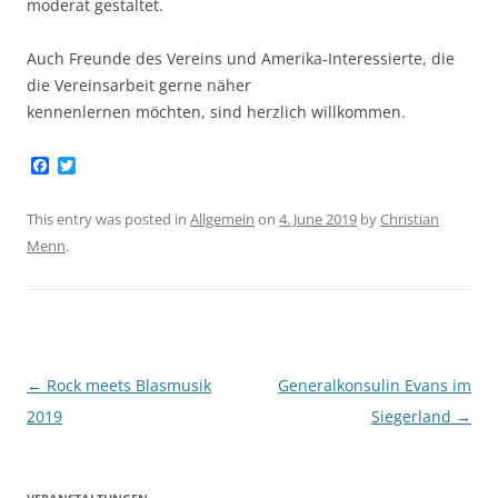
moderat gestaltet.
Auch Freunde des Vereins und Amerika-Interessierte, die
die Vereinsarbeit gerne näher
kennenlernen möchten, sind herzlich willkommen.
F
T
a
w
c
i
e
t
This entry was posted in
Allgemein
on
4. June 2019
by
Christian
b
t
Menn
.
o
e
o
r
k
Post
←
Rock meets Blasmusik
Generalkonsulin Evans im
navigation
2019
Siegerland
→