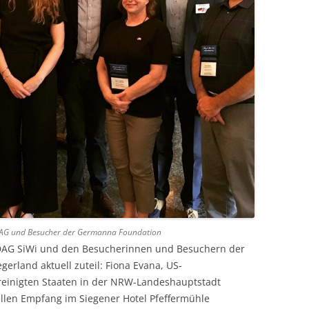
r DAG und Besucher der Germanna Foundation
 DAG SiWi und den Besucherinnen und Besuchern der
gerland aktuell zuteil: Fiona Evana, US-
reinigten Staaten in der NRW-Landeshauptstadt
iellen Empfang im Siegener Hotel Pfeffermühle