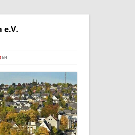
 e.V.
EN