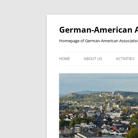
Skip
to
content
German-American As
Homepage of German-American Association 
HOME
ABOUT US
ACTIVITIES
NEWSLETTER
STUDENT’S
YEAR IN A REVIEW
BILDERGALERIE
KOOPERATIONSPARTNER
PARTNERSCHAFTEN
MITGLIEDSCHAFT