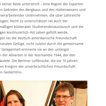
 seiner Rede unterstrich – eine Region der Experten
 den Gebieten des Bergbaus und des Hüttenwesens und
lverarbeitender Unternehmen, die über zahlreiche
ügen. Nicht zu unterschätzen sei auch der
lmäßigen bilateralen Studierendenaustausch und die
egen kontinuierlich mit Leben gefüllt werde.
gen sei die deutsch-amerikanische Freundschaft
ationalen Gefüge, nicht zuletzt durch die gemeinsame
r Gelegenheit erinnerte sie an den unlängst
n der Alliierten in der Normandie 1944, der den
utete. Die Berliner Luftbrücke, die vor 70 Jahren
sches Ereignis der unverbrüchlichen Freundschaft
s Gedächtnis.