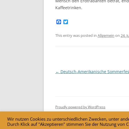
Mensch den Erdtrabanten betrat, en
Kaffeetrinken.
F
T
a
w
c
i
e
t
This entry was posted in
Allgemein
on
24. 
b
t
o
e
o
r
k
Post
←
Deutsch-Amerikanische Sommerfes
navigation
Proudly powered by WordPress
Wir nutzen Cookies zu unterschiedlichen Zwecken, unter ande
Durch Klick auf "Akzeptieren" stimmen Sie der Nutzung von