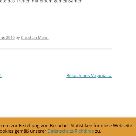
dete das Treffen mit einem gemeinsamen
June 2019
by
Christian Menn
.
t
Besuch aus Virginia
→
rem zur Erstellung von Besucher-Statistiken für diese Webseite.
 Cookies gemäß unserer
Datenschutz-Richtlinie
zu.