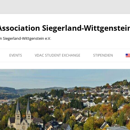
sociation Siegerland-Wittgenstein
Siegerland-Wittgenstein e.V.
EVENTS
VDAC STUDENT EXCHANGE
STIPENDIEN
 WORK
2012
2013
2014
2015
2016
ONLINE-BEITRITTSERKLÄRUNG