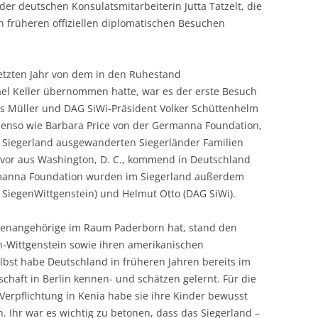
der deutschen Konsulatsmitarbeiterin Jutta Tatzelt, die
n früheren offiziellen diplomatischen Besuchen
letzten Jahr von dem in den Ruhestand
el Keller übernommen hatte, war es der erste Besuch
as Müller und DAG SiWi-Präsident Volker Schüttenhelm
benso wie Barbara Price von der Germanna Foundation,
 Siegerland ausgewanderten Siegerländer Familien
uvor aus Washington, D. C., kommend in Deutschland
ermanna Foundation wurden im Siegerland außerdem
 SiegenWittgenstein) und Helmut Otto (DAG SiWi).
lienangehörige im Raum Paderborn hat, stand den
n-Wittgenstein sowie ihren amerikanischen
lbst habe Deutschland in früheren Jahren bereits im
schaft in Berlin kennen- und schätzen gelernt. Für die
Verpflichtung in Kenia habe sie ihre Kinder bewusst
 Ihr war es wichtig zu betonen, dass das Siegerland –