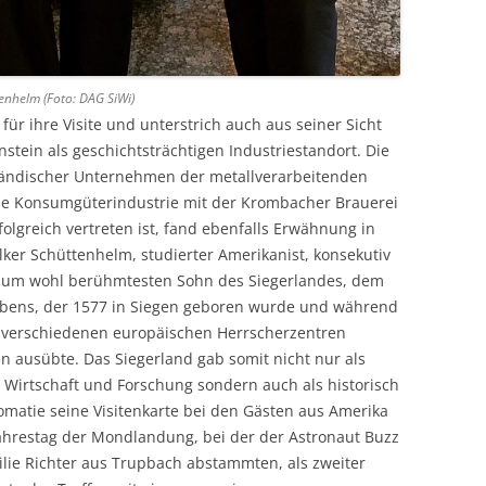
enhelm (Foto: DAG SiWi)
für ihre Visite und unterstrich auch aus seiner Sicht
nstein als geschichtsträchtigen Industriestandort. Die
ständischer Unternehmen der metallverarbeitenden
die Konsumgüterindustrie mit der Krombacher Brauerei
olgreich vertreten ist, fand ebenfalls Erwähnung in
lker Schüttenhelm, studierter Amerikanist, konsekutiv
e zum wohl berühmtesten Sohn des Siegerlandes, dem
ubens, der 1577 in Siegen geboren wurde und während
n verschiedenen europäischen Herrscherzentren
n ausübte. Das Siegerland gab somit nicht nur als
 Wirtschaft und Forschung sondern auch als historisch
omatie seine Visitenkarte bei den Gästen aus Amerika
ahrestag der Mondlandung, bei der der Astronaut Buzz
ilie Richter aus Trupbach abstammten, als zweiter