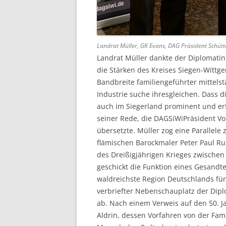
Landrat Müller, GK Evans, DAG Präsident Schütt
Landrat Müller dankte der Diplomatin 
die Stärken des Kreises Siegen-Wittge
Bandbreite familiengeführter mittel
Industrie suche ihresgleichen. Dass 
auch im Siegerland prominent und erf
seiner Rede, die DAGSiWiPräsident Vo
übersetzte. Müller zog eine Parallel
flämischen Barockmaler Peter Paul R
des Dreißigjährigen Krieges zwische
geschickt die Funktion eines Gesandte
waldreichste Region Deutschlands für
verbriefter Nebenschauplatz der Dipl
ab. Nach einem Verweis auf den 50. J
Aldrin, dessen Vorfahren von der Fam