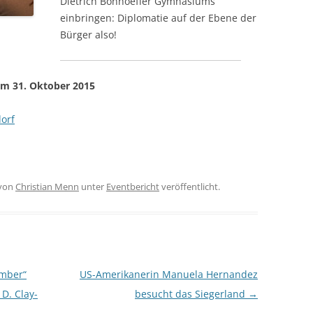
Dietrich Bonhoeffer Gymnasiums
einbringen: Diplomatie auf der Ebene der
Bürger also!
vom 31. Oktober 2015
orf
von
Christian Menn
unter
Eventbericht
veröffentlicht.
omber“
US-Amerikanerin Manuela Hernandez
 D. Clay-
besucht das Siegerland
→