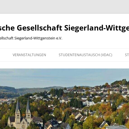
he Gesellschaft Siegerland-Wittge
lschaft Siegerland-Wittgenstein e.V.
VERANSTALTUNGEN
STUDENTENAUSTAUSCH (VDAC)
ST
ACHARBEITEN
2012
2013
2014
2015
2016
ONLINE-BEITRITTSERKLÄRUNG