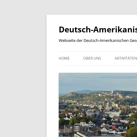
Zum
Inhalt
springen
Deutsch-Amerikanisc
Webseite der Deutsch-Amerikanischen Gesel
HOME
ÜBER UNS
AKTIVITÄTEN
NEWSLETTER
SCHÜLER-F
YEAR IN A REVIEW
BILDERGALERIE
KOOPERATIONSPARTNER
PARTNERSCHAFTEN
MITGLIEDSCHAFT