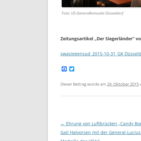
Foto: US-Generalkonsulat Düsseldorf
Zeitungsartikel „Der Siegerländer“ 
swasiegensud_2015-10-31_GK Düsseld
F
T
a
w
c
i
e
t
Dieser Beitrag wurde am
29. Oktober 2015
b
t
o
e
o
r
k
Beitragsnavigation
←
Ehrung von Luftbrücken „Candy B
Gail Halvorsen mit der General-Lucius