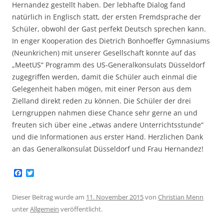
Hernandez gestellt haben. Der lebhafte Dialog fand
natürlich in Englisch statt, der ersten Fremdsprache der
Schüler, obwohl der Gast perfekt Deutsch sprechen kann.
In enger Kooperation des Dietrich Bonhoeffer Gymnasiums
(Neunkrichen) mit unserer Gesellschaft konnte auf das
„MeetUS“ Programm des US-Generalkonsulats Düsseldorf
zugegriffen werden, damit die Schüler auch einmal die
Gelegenheit haben mögen, mit einer Person aus dem
Zielland direkt reden zu können. Die Schüler der drei
Lerngruppen nahmen diese Chance sehr gerne an und
freuten sich über eine „etwas andere Unterrichtsstunde“
und die Informationen aus erster Hand. Herzlichen Dank
an das Generalkonsulat Düsseldorf und Frau Hernandez!
F
T
a
w
c
i
e
t
Dieser Beitrag wurde am
11. November 2015
von
Christian Menn
b
t
unter
Allgemein
veröffentlicht.
o
e
o
r