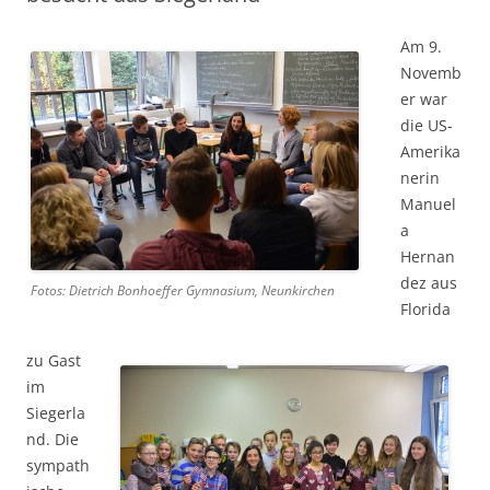
Am 9.
Novemb
er war
die US-
Amerika
nerin
Manuel
a
Hernan
dez aus
Fotos: Dietrich Bonhoeffer Gymnasium, Neunkirchen
Florida
zu Gast
im
Siegerla
nd. Die
sympath